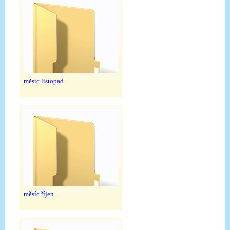
měsíc listopad
měsíc říjen