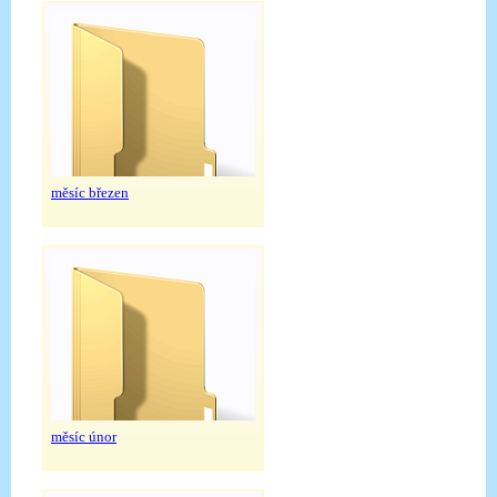
měsíc březen
měsíc únor