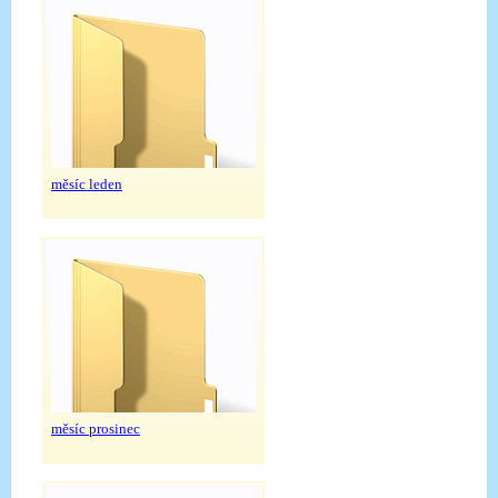
měsíc leden
měsíc prosinec