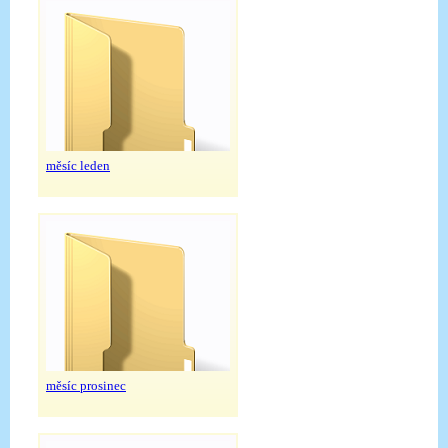
měsíc leden
měsíc prosinec