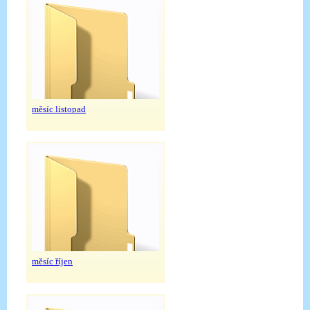
měsíc listopad
měsíc říjen