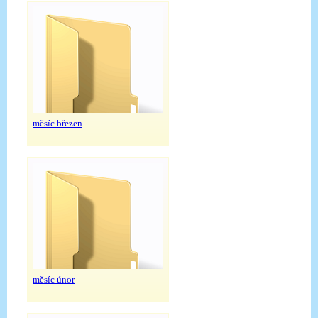
měsíc březen
měsíc únor