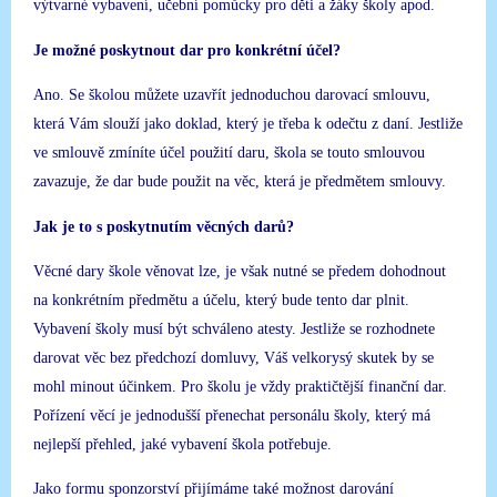
výtvarné vybavení, učební pomůcky pro děti a žáky školy apod.
Je možné poskytnout dar pro konkrétní účel?
Ano. Se školou můžete uzavřít jednoduchou darovací smlouvu,
která Vám slouží jako doklad, který je třeba k odečtu z daní. Jestliže
ve smlouvě zmíníte účel použití daru, škola se touto smlouvou
zavazuje, že dar bude použit na věc, která je předmětem smlouvy.
Jak je to s poskytnutím věcných darů?
Věcné dary škole věnovat lze, je však nutné se předem dohodnout
na konkrétním předmětu a účelu, který bude tento dar plnit.
Vybavení školy musí být schváleno atesty. Jestliže se rozhodnete
darovat věc bez předchozí domluvy, Váš velkorysý skutek by se
mohl minout účinkem. Pro školu je vždy praktičtější finanční dar.
Pořízení věcí je jednodušší přenechat personálu školy, který má
nejlepší přehled, jaké vybavení škola potřebuje.
Jako formu sponzorství přijímáme také možnost darování