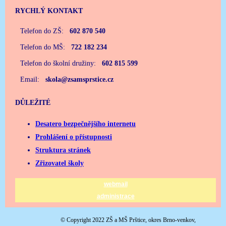
RYCHLÝ KONTAKT
Telefon do ZŠ:
602 870 540
Telefon do MŠ:
722 182 234
Telefon do školní družiny:
602 815 599
Email:
skola@zsamsprstice.cz
DŮLEŽITÉ
Desatero bezpečnějšího internetu
Prohlášení o přístupnosti
Struktura stránek
Zřizovatel školy
webmail
administrace
© Copyright 2022 ZŠ a MŠ Prštice, okres Brno-venkov,