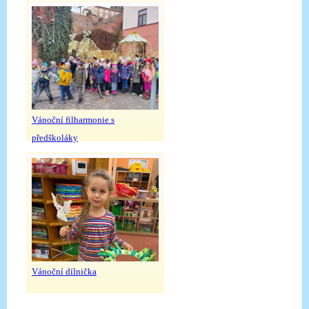
Vánoční filharmonie s
předškoláky
Vánoční dílnička